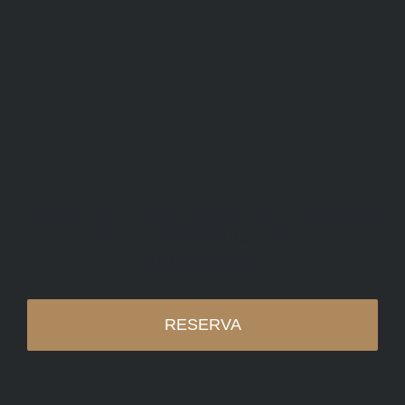
¿ESTÁS LISTO PARA DELEITAR TU PALADAR
Y DISFRUTAR DE UNA VELADA
INOLVIDABLE?
RESERVA