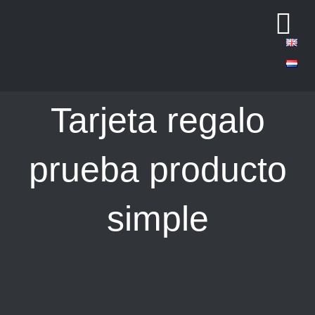
Saltar
Tog
al
contenido
Nav
Tarjeta regalo
prueba producto
simple