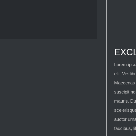
EXC
Lorem ipsu
elit. Vestib
Maecenas e
suscipit n
mauris. Du
scelerisque
auctor urna
faucibus, l