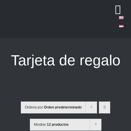
Saltar
Tog
al
contenido
Nav
Tarjeta de regalo
Ordena por
Orden predeterminado
Mostrar
12 productos